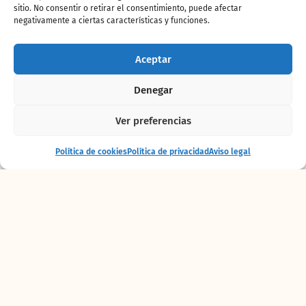
sitio. No consentir o retirar el consentimiento, puede afectar
Entrada +
negativamente a ciertas características y funciones.
Alojamiento / Tren
Aceptar
Denegar
Compra tu
Pase anual
Ver preferencias
Entrada
Comprar
Política de cookies
Política de privacidad
Aviso legal
+ alojamiento
entradas
Promoción
BIOTARDEO
Aprovecha el 20% de descuento