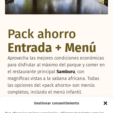
Pack ahorro
Entrada + Menú
Aprovecha las mejores condiciones económicas
para disfrutar al máximo del parque y comer en
el restaurante principal
Samburu
, con
magníficas vistas a la sabana africana. Todas
las opciones del «pack ahorro» son menús
completos, incluido el menú infantil.
Elige tu plan de comida y continua tu aventura por
Gestionar consentimiento
los bellos y amenazados hábitats africanos.