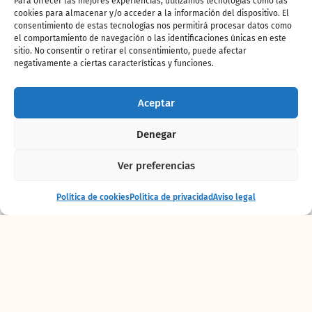
Para ofrecer las mejores experiencias, utilizamos tecnologías como las
cookies para almacenar y/o acceder a la información del dispositivo. El
consentimiento de estas tecnologías nos permitirá procesar datos como
¡Quiero este pack!
el comportamiento de navegación o las identificaciones únicas en este
sitio. No consentir o retirar el consentimiento, puede afectar
negativamente a ciertas características y funciones.
Aceptar
Denegar
Ver preferencias
Entrada
Comprar
Política de cookies
Política de privacidad
Aviso legal
+ alojamiento
entradas