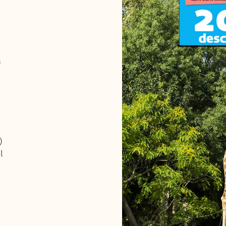
o
O
)
l