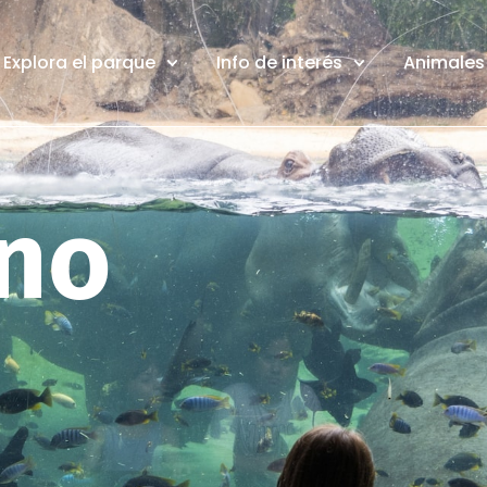
Explora el parque
Info de interés
Animales 
ano