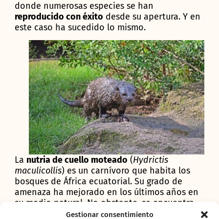
donde numerosas especies se han
reproducido con éxito
desde su apertura. Y en
este caso ha sucedido lo mismo.
La
nutria de cuello moteado
(
Hydrictis
maculicollis
) es un carnívoro que habita los
bosques de África ecuatorial. Su grado de
amenaza ha mejorado en los últimos años en
su medio natural. No obstante, se encuentra
catalogada como “LC – Least Concern” por la
Gestionar consentimiento