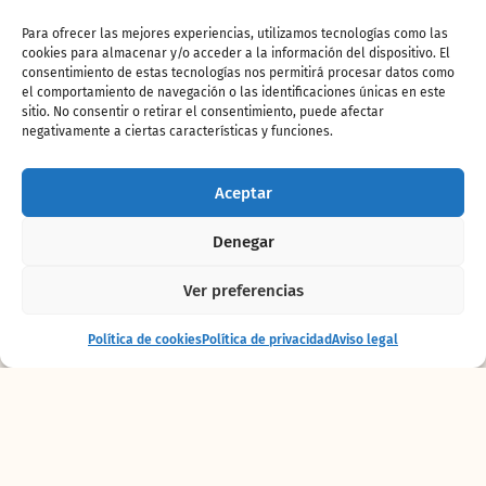
Unión Internacional para la Conservación de
la Naturaleza (UICN) y su tendencia
Para ofrecer las mejores experiencias, utilizamos tecnologías como las
cookies para almacenar y/o acceder a la información del dispositivo. El
poblacional es descendiente. Es una especie
consentimiento de estas tecnologías nos permitirá procesar datos como
que resulta difícil ver en las colecciones
el comportamiento de navegación o las identificaciones únicas en este
animales, de hecho la que residían en Bioparc
sitio. No consentir o retirar el consentimiento, puede afectar
llegaron procedentes de un zoo de Sudáfrica
negativamente a ciertas características y funciones.
(zoo park).
En la naturaleza
viven en ríos y pantanos de
Aceptar
agua dulce
. Son propias del centro de África,
en los lagos Victoria y Tangangyika. Su periodo
Denegar
de gestación es de unos 60 días y suelen
nacer 2 crías. Comen pescados, cangrejos y
Ver preferencias
ranas.
Entrada
Comprar
Política de cookies
Política de privacidad
Aviso legal
En
+ alojamiento
entradas