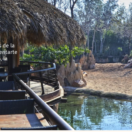
s de la
sentarte
, la