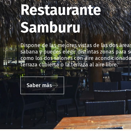
Restaurante ​
Samburu
Dispone de las mejores vistas de las dos área
sabana y puedes elegir distintas zonas para 
como los dos salones con aire acondicionado
terraza cubierta o la terraza al aire libre.
Saber más