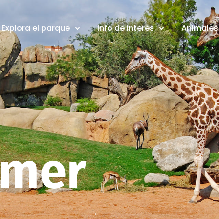
Explora el parque
Info de interés
Animales 
omer