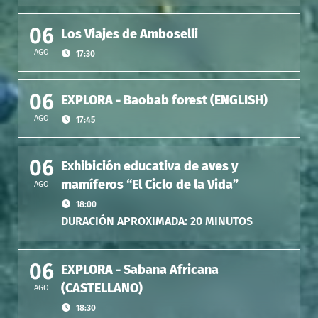
06
Los Viajes de Amboselli
AGO
17:30
06
EXPLORA - Baobab forest (ENGLISH)
AGO
17:45
06
Exhibición educativa de aves y
mamíferos “El Ciclo de la Vida”
AGO
18:00
DURACIÓN APROXIMADA: 20 MINUTOS
06
EXPLORA - Sabana Africana
(CASTELLANO)
AGO
18:30