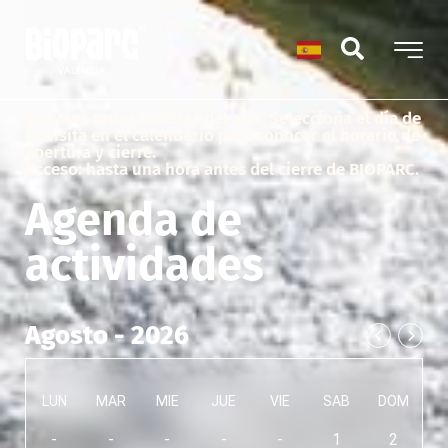
Abrimos todos los días del año. Selecciona el día de
tu visita en el calendario para conocer el horario de
apertura y cierre.
Acceso: hasta una hora antes del cierre de BIOPARC.
Agenda de
actividades
Agosto - 2026
LUN
MAR
MIE
JUE
VIE
SAB
DOM
-
-
-
-
-
1
2