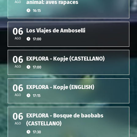
animal: aves rapaces
AGO
16:15
06
Los Viajes de Amboselli
AGO
17:00
06
EXPLORA - Kopje (CASTELLANO)
AGO
17:00
06
EXPLORA - Kopje (ENGLISH)
AGO
17:15
06
EXPLORA - Bosque de baobabs
(CASTELLANO)
AGO
17:30