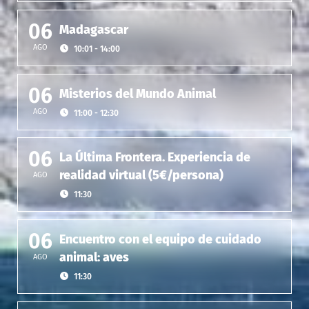
06
Madagascar
AGO
10:01 - 14:00
06
Misterios del Mundo Animal
AGO
11:00 - 12:30
06
La Última Frontera. Experiencia de
realidad virtual (5€/persona)
AGO
11:30
06
Encuentro con el equipo de cuidado
animal: aves
AGO
11:30