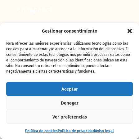
Chimpancé
Gestionar consentimiento
Para ofrecer las mejores experiencias, utilizamos tecnologías como las
cookies para almacenar y/o acceder a la información del dispositivo. El
consentimiento de estas tecnologías nos permitirá procesar datos como
el comportamiento de navegación o las identificaciones únicas en este
sitio. No consentir o retirar el consentimiento, puede afectar
negativamente a ciertas características y funciones.
Aceptar
Denegar
Cigüeña de Abdim
Ver preferencias
Entrada
Comprar
Política de cookies
Política de privacidad
Aviso legal
+ alojamiento
entradas