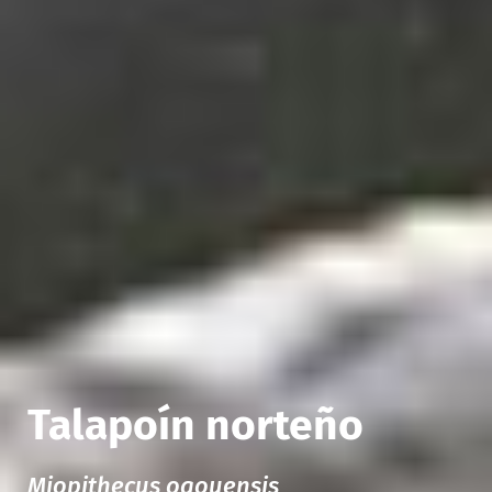
Talapoín norteño
Miopithecus ogouensis