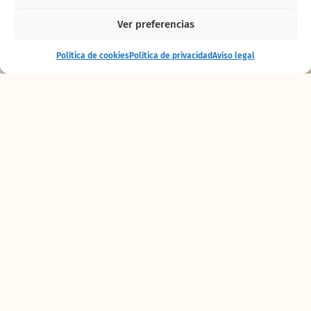
Ver preferencias
Entrada
Comprar
Política de cookies
Política de privacidad
Aviso legal
+ alojamiento
entradas