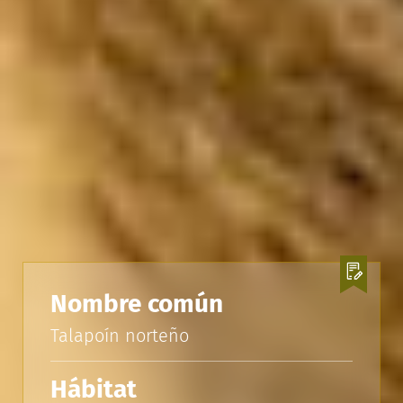
Nombre común
Talapoín norteño
Hábitat