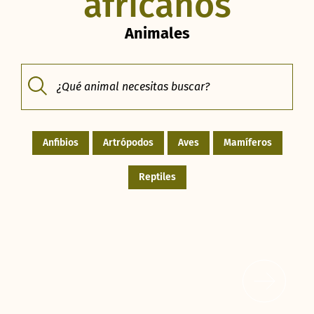
africanos
Animales
Anfibios
Artrópodos
Aves
Mamíferos
Reptiles