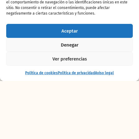
el comportamiento de navegación o las identificaciones únicas en este
sitio. No consentir o retirar el consentimiento, puede afectar
negativamente a ciertas características y funciones.
Gallipato
Aceptar
Denegar
Ver preferencias
Entrada
Comprar
Política de cookies
Política de privacidad
Aviso legal
+ alojamiento
entradas
Hipopótamo común