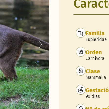
Caract
Familia
Eupleridae
Orden
Carnivora
Clase
Mammalia
Gestaci
90 días