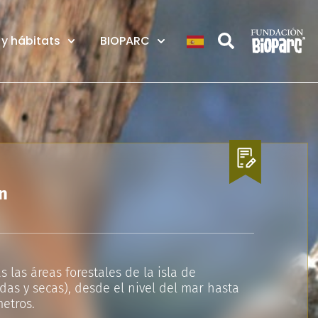
y hábitats
BIOPARC
n
s las áreas forestales de la isla de
s y secas), desde el nivel del mar hasta
metros.