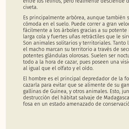
entre los felinos, pero realmente desciende 
civeta.
Es principalmente arbórea, aunque también s
cómoda en el suelo. Puede correr a gran velo
fácilmente a los árboles gracias a su potente
larga cola y fuertes uñas retráctiles que le si
Son animales solitarios y territoriales. Tant
el macho marcan su territorio a través de se
potentes glándulas olorosas. Suelen ser noct
todo a la hora de cazar, pues poseen una vis
al igual que el olfato y el oído.
El hombre es el principal depredador de la fo
cazarla para evitar que se alimente de su g
gallinas de Guinea, y otros animales. Esto, ju
destrucción del hábitat salvaje de Madagascar
fosa en un estado amenazado de conservaci