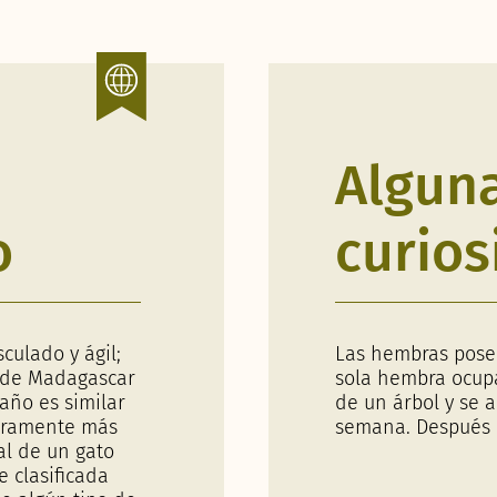
Algun
o
curios
culado y ágil;
Las hembras pose
e de Madagascar
sola hembra ocupa
año es similar
de un árbol y se 
geramente más
semana. Después o
al de un gato
 clasificada