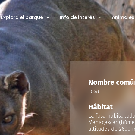
Explora el parque
Info de interés
Animales 
Nombre comú
Fosa
Hábitat
La fosa habita toda
Madagascar (húmeda
altitudes de 2600 