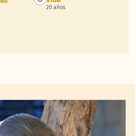
ías
20 años