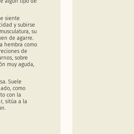
de algún tipo de
e siente
cidad y subirse
 musculatura, su
rven de agarre.
o la hembra como
creciones de
urnos, sobre
ión muy aguda,
sa. Suele
anado, como
nto con la
, sitúa a la
ón.