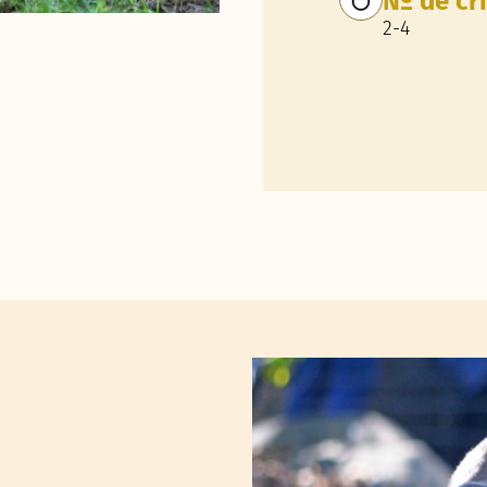
Nº de cr
2-4