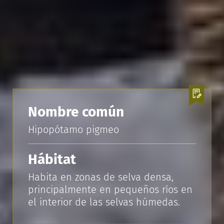
Nombre común
Hipopótamo pigmeo
Hábitat
Habita en zonas de selva densa,
principalmente en pequeños ríos en
el interior de las selvas húmedas.