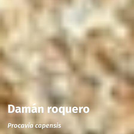
Damán roquero
Procavia capensis