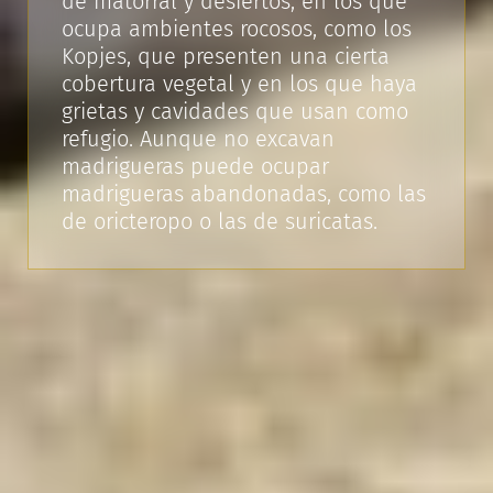
de matorral y desiertos, en los que
ocupa ambientes rocosos, como los
Kopjes, que presenten una cierta
cobertura vegetal y en los que haya
grietas y cavidades que usan como
refugio. Aunque no excavan
madrigueras puede ocupar
madrigueras abandonadas, como las
de oricteropo o las de suricatas.