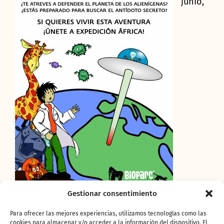
junio,
cuando finaliza el curso escolar, comienza
Gestionar consentimiento
Expedición África, donde
los niños y niñas de
Para ofrecer las mejores experiencias, utilizamos tecnologías como las
entre 6 y 12 años serán los protagonistas de
cookies para almacenar y/o acceder a la información del dispositivo. El