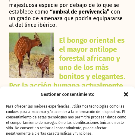
majestuosa especie por debajo de lo que se
establece como
“umbral de pervivencia”
con
un grado de amenaza que podría equipararse
al del lince ibérico.
El bongo oriental es
el mayor antílope
forestal africano y
uno de los más
bonitos y elegantes.
Por la acción humana actualmente
está al borde de desaparecer, ya
Gestionar consentimiento
que se estima que únicamente
Para ofrecer las mejores experiencias, utilizamos tecnologías como las
existen unos 100 ejemplares en
cookies para almacenar y/o acceder a la información del dispositivo. El
consentimiento de estas tecnologías nos permitirá procesar datos como
estado silvestre.
el comportamiento de navegación o las identificaciones únicas en este
sitio. No consentir o retirar el consentimiento, puede afectar
Es hijo de la joven pareja que habita BIOPARC
negativamente a ciertas características y funciones.