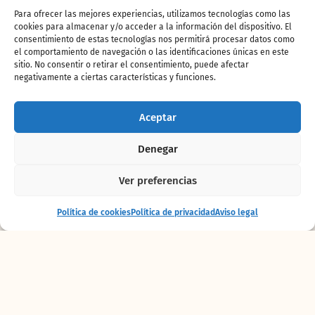
Para ofrecer las mejores experiencias, utilizamos tecnologías como las
pequeños comprometida
cookies para almacenar y/o acceder a la información del dispositivo. El
consentimiento de estas tecnologías nos permitirá procesar datos como
con el planeta y su
el comportamiento de navegación o las identificaciones únicas en este
sitio. No consentir o retirar el consentimiento, puede afectar
biodiversidad.
negativamente a ciertas características y funciones.
A partir de mañana sábado 23 de diciembre,
Aceptar
en la
plaza exterior de BIOPARC
podrá
disfrutarse una
amplia oferta de actividades
Denegar
con juegos y talleres gratuitos
que ayudan a
los más pequeños a darse cuenta de la
Ver preferencias
importancia de sus comportamientos para la
preservación del planeta en el
Poblado de las
Entrada
Comprar
Política de cookies
Política de privacidad
Aviso legal
Jaimas
. Una
Navidad diferente
con una oferta
+ alojamiento
entradas
de ocio lúdico-formativo para
disfrutar gratis
en un horario ininterrumpido de 11 a 19 horas
, a
excepción de los días 24 y el 31 de diciembre
que será de 11 a 16 h y el 25 de diciembre y 1
de enero que permanecerá cerrado.