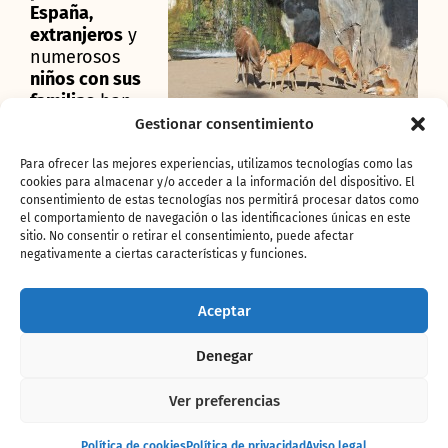
España,
extranjeros
y
numerosos
niños con sus
familias
han
aprovechado su primer día de vacaciones para
Gestionar consentimiento
conocer Bioparc Valencia
y
disfrutar del buen
tiempo
y las agradables temperaturas.
Para ofrecer las mejores experiencias, utilizamos tecnologías como las
cookies para almacenar y/o acceder a la información del dispositivo. El
Este
primer día de las fiestas
de Semana Santa
consentimiento de estas tecnologías nos permitirá procesar datos como
el comportamiento de navegación o las identificaciones únicas en este
arranca con una gran sorpresa para todos los
sitio. No consentir o retirar el consentimiento, puede afectar
asistentes; el
parto en vivo y en directo de una
negativamente a ciertas características y funciones.
sitatunga occidental.
Tras varias horas de
emocionante espera, esta tarde finalmente ha
Aceptar
nacido una sitatunga occidental (
Tragelaphus
spekei gratus)
en el bosque ribereño de África
Denegar
ecuatorial. El antílope ha parido a su cría bajo
la atenta mirada de la gente. Los niños han
sido los más curiosos y todo el mundo ha
Ver preferencias
vivido el momento con
tremenda expectación
Entrada
y mucha alegría. “Es como un documental en
Comprar
Política de cookies
Política de privacidad
Aviso legal