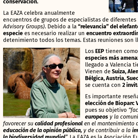
conservación.
La EAZA celebra anualmente
encuentros de grupos de especialistas de diferentes
Advisory Groups)
. Debido a la
“relevancia” del elefan
especie
es necesario realizar un
encuentro extraordi
detenimiento todos los temas. Estas reuniones son 
Los
EEP
tienen como
especies más amena
llegado a Valencia t
Vienen de
Suiza, Ale
Bélgica, Austria, Su
se cuenta con
2 invi
Es importante reseñ
elección de Bioparc 
pues su objetivo
“
fac
europeos
y la comuni
favorecer su
calidad profesional
en el mantenimiento d
educación de la opinión pública,
y de contribuir a la
in
la biodiversidad mundial
”.
La EAZA es la Asociación E