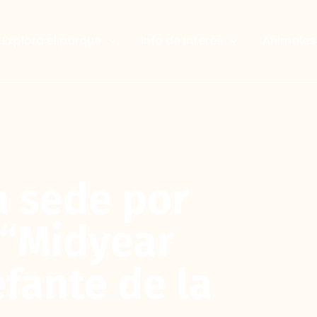
Explora el parque
Info de interés
Animales 
a sede por
 “Midyear
fante de la