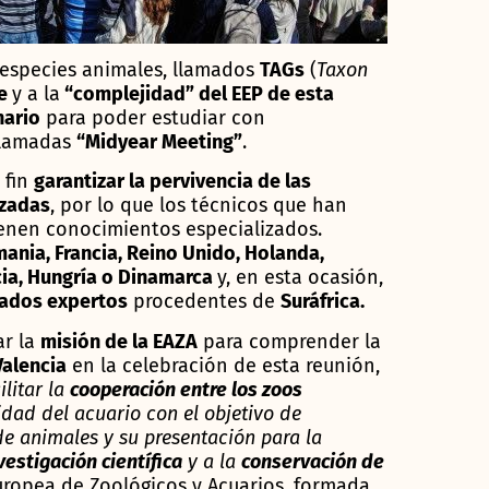
 especies animales, llamados
TAGs
(
Taxon
te
y a la
“complejidad” del EEP de esta
nario
para poder estudiar con
llamadas
“Midyear Meeting”
.
 fin
garantizar la pervivencia de las
zadas
, por lo que los técnicos que han
ienen conocimientos especializados.
mania, Francia, Reino Unido, Holanda,
ecia, Hungría o Dinamarca
y, en esta ocasión,
tados expertos
procedentes de
Suráfrica.
ar la
misión de la EAZA
para comprender la
Valencia
en la celebración de esta reunión,
ilitar la
cooperación entre los zoos
dad del acuario con el objetivo de
e animales y su presentación para la
vestigación científica
y a la
conservación de
uropea de Zoológicos y Acuarios, formada