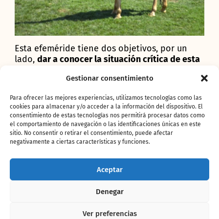
Esta efeméride tiene dos objetivos, por un
lado,
dar a conocer la situación crítica de esta
especie
y, por otro,
implicar en su
Gestionar consentimiento
conservación
.
BIOPARC celebra cada año este
día con actividades para sumarse a estos
Para ofrecer las mejores experiencias, utilizamos tecnologías como las
objetivos y en 2017, dado que coincide en
cookies para almacenar y/o acceder a la información del dispositivo. El
miércoles, ha decidido realizar
acciones los 5
consentimiento de estas tecnologías nos permitirá procesar datos como
días que van del 21 al domingo 25 de junio.
Y
el comportamiento de navegación o las identificaciones únicas en este
como compromiso con su conservación
sitio. No consentir o retirar el consentimiento, puede afectar
negativamente a ciertas características y funciones.
destinará 1 euro de las entradas de día
que se
vendan en las taquillas del parque durante
ese periodo a Proyectos de Conservación a
Aceptar
través de Fundación BIOPARC. También un 10%
del importe de los productos de las tiendas
Denegar
relacionados con las jirafas se donará a este
fin. Por otra parte, todos los visitantes que
Ver preferencias