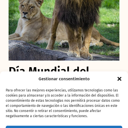
Día Mundial del
Gestionar consentimiento
León.
Para ofrecer las mejores experiencias, utilizamos tecnologías como las
cookies para almacenar y/o acceder a la información del dispositivo. El
BIOPARC Valencia
acoge, en su recreación de
consentimiento de estas tecnologías nos permitirá procesar datos como
un
Kopje de la sabana
, un
grupo de leones
el comportamiento de navegación o las identificaciones únicas en este
sitio. No consentir o retirar el consentimiento, puede afectar
formado por cuatro hembras y un macho, tal
negativamente a ciertas características y funciones.
como sucede en la naturaleza. Su belleza nos
conmueve y despierta la necesidad de