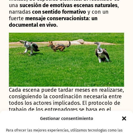
una
sucesión de emotivas escenas naturales
,
narradas
con sentido formativo
y con un
fuerte
mensaje conservacionista
:
un
documental en vivo.
Cada escena puede tardar meses en realizarse,
consiguiendo la coordinación necesaria entre
todos los actores implicados. El protocolo de
trabajo de los entrenadores se basa en el
refuerzo positivo, premiando al animal cuando
Gestionar consentimiento
éste realiza la acción deseada. Para ello
el
equipo
de
entrenadores de
Bioparc Valencia
Para ofrecer las mejores experiencias, utilizamos tecnologías como las