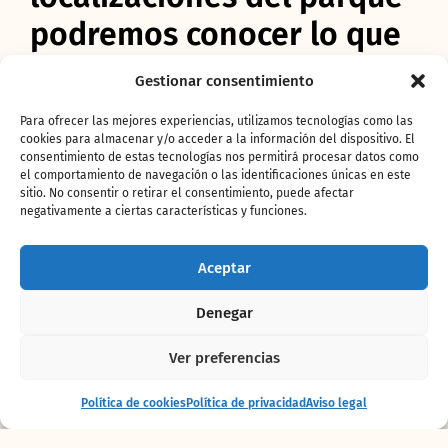
podremos conocer lo que
hay detrás de las
Gestionar consentimiento
#ExperienciasBioparc.
Para ofrecer las mejores experiencias, utilizamos tecnologías como las
cookies para almacenar y/o acceder a la información del dispositivo. El
Con ella
podemos conocer “lo que no se ve”
.
consentimiento de estas tecnologías nos permitirá procesar datos como
La cocina de los animales con variadísimas
el comportamiento de navegación o las identificaciones únicas en este
sitio. No consentir o retirar el consentimiento, puede afectar
dietas para las distintas especies y animales,
negativamente a ciertas características y funciones.
desde bebidas calientes que se ofrecen a los
primates en invierno, biberones que en
ocasiones hay que suministrar a las crías o
Aceptar
controles de peso de los animales. También
intervenciones veterinarias e incluso en
Denegar
algunos casos por las peculiaridades de cada
especie se requiere un tratamiento especial
Ver preferencias
que conlleva entrenamientos veterinarios con
refuerzo positivo realizados por expertos.
Entrada
Comprar
Política de cookies
Política de privacidad
Aviso legal
+ alojamiento
entradas
Apreciamos también la dificultad que supone
mantener los hábitats de los animales en