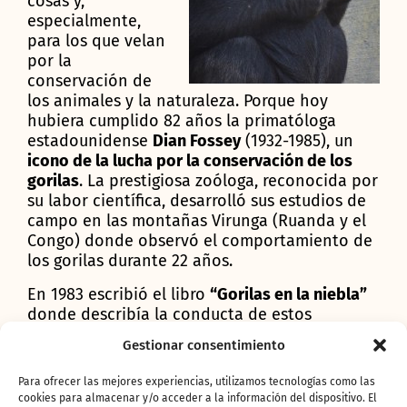
cosas y,
especialmente,
para los que velan
por la
conservación de
los animales y la naturaleza. Porque hoy
hubiera cumplido 82 años la primatóloga
estadounidense
Dian Fossey
(1932-1985), un
icono de la lucha por la conservación de los
gorilas
. La prestigiosa zoóloga, reconocida por
su labor científica, desarrolló sus estudios de
campo en las montañas Virunga (Ruanda y el
Congo) donde observó el comportamiento de
los gorilas durante 22 años.
En 1983 escribió el libro
“Gorilas en la niebla”
donde describía la conducta de estos
primates y su especial relación con ellos. Años
Gestionar consentimiento
más tarde, tras su muerte, su obra fue llevada
al cine y la actriz Sigourney Weaver se metió
Para ofrecer las mejores experiencias, utilizamos tecnologías como las
magistralmente en la piel de la Doctora Fossey
cookies para almacenar y/o acceder a la información del dispositivo. El