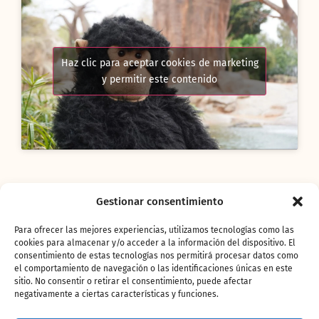
Haz clic para aceptar cookies de marketing
y permitir este contenido
Esta primavera BIOPARC ha querido incorporar
Gestionar consentimiento
una interesante novedad a los valorados
recursos didácticos
que durante estos años se
Para ofrecer las mejores experiencias, utilizamos tecnologías como las
han convertido en un gran aliado de la
cookies para almacenar y/o acceder a la información del dispositivo. El
comunidad educativa y han hecho de
BIOPARC
consentimiento de estas tecnologías nos permitirá procesar datos como
una “gran aula de naturaleza”
para miles de
el comportamiento de navegación o las identificaciones únicas en este
sitio. No consentir o retirar el consentimiento, puede afectar
escolares. Ahora van a ser las familias las que
negativamente a ciertas características y funciones.
también puedan acceder, de forma
totalmente gratuita, a contenidos on line