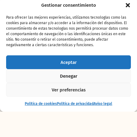
Gestionar consentimiento
Para ofrecer las mejores experiencias, utilizamos tecnologías como las
cookies para almacenar y/o acceder a la información del dispositivo. El
consentimiento de estas tecnologías nos permitirá procesar datos como
el comportamiento de navegación o las identificaciones únicas en este
sitio. No consentir o retirar el consentimiento, puede afectar
negativamente a ciertas características y funciones.
Aceptar
Denegar
Ver preferencias
Entrada
Comprar
Política de cookies
Política de privacidad
Aviso legal
+ alojamiento
entradas
La desaparición de estos animales sería
equivalente a una
“huelga en los servicios de
limpieza en una gran ciudad”
. Los buitres
desempeñan un papel fundamental en los