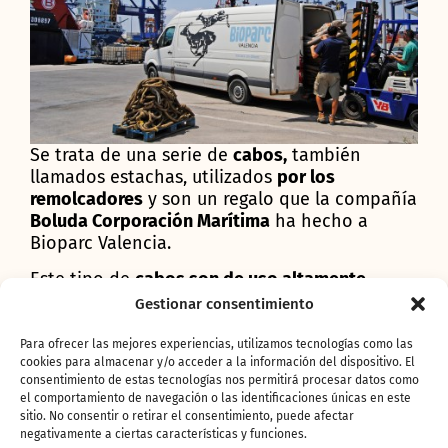
Se trata de una serie de
cabos,
también
llamados estachas, utilizados
por los
remolcadores
y son un regalo que la compañía
Boluda Corporación Marítima
ha hecho a
Bioparc Valencia.
Este tipo de
cabos son de uso altamente
técnico
y, por tanto, tienen un elevado coste.
Gestionar consentimiento
Se utilizan para remolque portuario, con gran
capacidad de resistencia y rotura. El material
Para ofrecer las mejores experiencias, utilizamos tecnologías como las
cookies para almacenar y/o acceder a la información del dispositivo. El
ha de garantizar en todo momento su
consentimiento de estas tecnologías nos permitirá procesar datos como
potencial para aguantar el esfuerzo de
el comportamiento de navegación o las identificaciones únicas en este
remolcar grandes barcos y por ello, cuando ha
sitio. No consentir o retirar el consentimiento, puede afectar
sido utilizado varias veces, se modifica su uso.
negativamente a ciertas características y funciones.