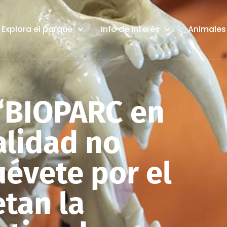
Explora el parque
Info de interés
Animales 
“BIOPARC en
alidad no
uévete por el
tan la