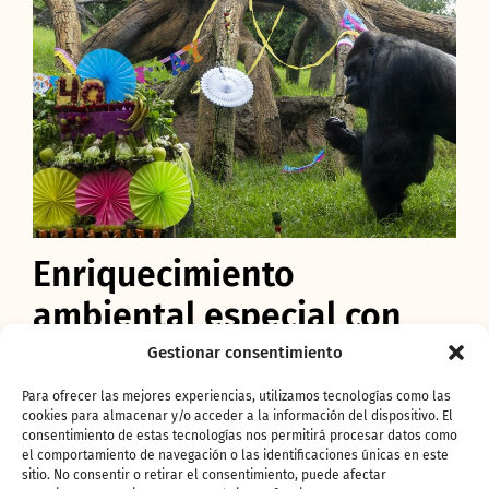
Enriquecimiento
ambiental especial con
dos espectaculares tartas,
Gestionar consentimiento
guirnaldas y regalos que
Para ofrecer las mejores experiencias, utilizamos tecnologías como las
cookies para almacenar y/o acceder a la información del dispositivo. El
han disfrutado todo el
consentimiento de estas tecnologías nos permitirá procesar datos como
el comportamiento de navegación o las identificaciones únicas en este
grupo, especialmente los
sitio. No consentir o retirar el consentimiento, puede afectar