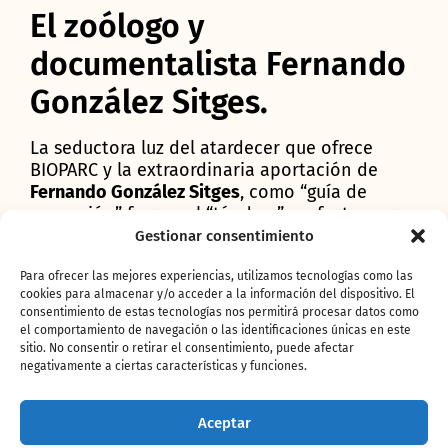
El zoólogo y
documentalista Fernando
González Sitges.
La seductora luz del atardecer que ofrece
BIOPARC y la extraordinaria aportación de
Fernando González Sitges
, como “guía de
excepción” fueron el “tándem” perfecto para
fascinar a los asistentes.
Zoólogo y
Gestionar consentimiento
documentalista
, este biólogo de “bota” como
Para ofrecer las mejores experiencias, utilizamos tecnologías como las
le gusta definirse, colabora asiduamente como
cookies para almacenar y/o acceder a la información del dispositivo. El
experto en el programa de Iker Jiménez
. Ha
consentimiento de estas tecnologías nos permitirá procesar datos como
dedicado los últimos veinte años a dirigir,
el comportamiento de navegación o las identificaciones únicas en este
guionizar y realizar más de 180 documentales
sitio. No consentir o retirar el consentimiento, puede afectar
rodados en los más recónditos y salvajes
negativamente a ciertas características y funciones.
lugares de los cinco continentes. Sus películas
han recorrido también todo el mundo, al
Aceptar
emitirse en TVE, National Geographic, France 5,