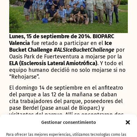
Lunes, 15 de septiembre de 2014.
BIOPARC
Valencia
fue retado a participar en el
Ice
Bucket Challenge
#ALSIceBucketChallenge
por
Oasis Park de Fuerteventura a mojarse por la
ELA (Esclerosis Lateral Amiotrófica)
. Y todo el
equipo humano decidió no solo mojarse si no
“Rehojarse”.
El domingo 14 de septiembre en el anfiteatro
del parque a las 12 de la mañana se daban
cita trabajadores del parque, poseedores del
pase Berde! (pase anual de Bioparc) y
visitantes del parque. Allí se encontraron dos
grandes cubos de agua con hielos
Gestionar consentimiento
procedentes de
agua de riego
y una mesa
llena de vasos vacios. La intención era no
Para ofrecer las mejores experiencias, utilizamos tecnologías como las