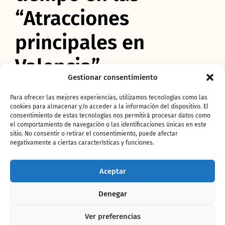
“Atracciones
principales en
Valencia”.
Gestionar consentimiento
En este sentido, cabe destacar que B
IOPARC
Para ofrecer las mejores experiencias, utilizamos tecnologías como las
se mantiene desde hace varios años en la
cookies para almacenar y/o acceder a la información del dispositivo. El
posición
nº1 de “Atracciones principales en
consentimiento de estas tecnologías nos permitirá procesar datos como
Valencia” según el portal Tripadvisor
, uno de
el comportamiento de navegación o las identificaciones únicas en este
sitio. No consentir o retirar el consentimiento, puede afectar
los referentes en el sector de ocio y turismo a
negativamente a ciertas características y funciones.
nivel mundial. Esta calificación es
enormemente satisfactoria para todo el
equipo del parque valenciano, pues refleja las
Aceptar
opiniones y puntuaciones de las personas que
desean compartir su
magnífica experiencia
Denegar
tras la visita. Además, si BIOPARC ya está
considerado
uno de los mejores parques de
Ver preferencias