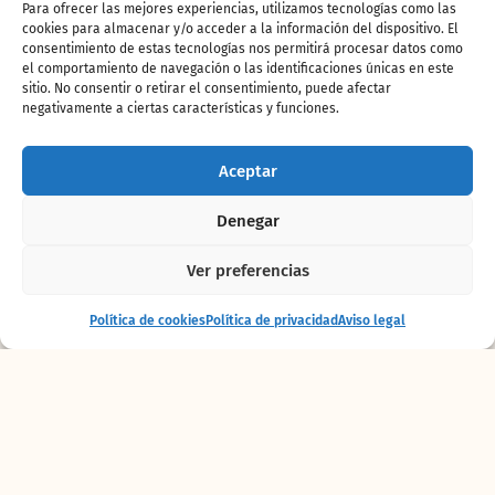
puño
donde los visitantes del parque pudieron
Para ofrecer las mejores experiencias, utilizamos tecnologías como las
cookies para almacenar y/o acceder a la información del dispositivo. El
contemplar impresionados diferentes aves
consentimiento de estas tecnologías nos permitirá procesar datos como
mientras el equipo de cuidadores de Bioparc
el comportamiento de navegación o las identificaciones únicas en este
Valencia respondía preguntas del público,
sitio. No consentir o retirar el consentimiento, puede afectar
especialmente de
los niños y niñas que se
negativamente a ciertas características y funciones.
acercaban a las aves con curiosidad
.
Los
humedales
son zonas en las que el agua es
Aceptar
el principal factor que controla el medio.
También son conocidos como los
“riñones del
Denegar
planeta”
. Esto es debido a su capacidad de
acumular y filtrar las aguas superficiales, así
Ver preferencias
como de recargar los acuíferos. Sin embargo,
por desconocimiento, imprevisión y mala
Entrada
Comprar
Política de cookies
Política de privacidad
Aviso legal
+ alojamiento
entradas
planificación, muchos humedales están
amenazados o han sido degradados.
En
Valencia hay seis humedales, de los cuales
la Albufera es el mayor y más conocido
.
Bioparc, desde el principio, tuvo muy en
cuenta los hábitats de agua dulce del