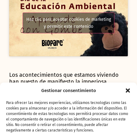
Haz clic para aceptar cookies de marketing
y permitir este contenido
Los acontecimientos que estamos viviendo
han puesto de manifiesto la imperiosa
necesidad de retomar el concepto “Una Salud”
Gestionar consentimiento
(One Health)
. Con esta pandemia hemos
aprendido muchas cosas, pero si cabe, es más
Para ofrecer las mejores experiencias, utilizamos tecnologías como las
importante lo que nos ha enseñado: que
cookies para almacenar y/o acceder a la información del dispositivo. El
consentimiento de estas tecnologías nos permitirá procesar datos como
nuestra salud no puede concebirse separada
el comportamiento de navegación o las identificaciones únicas en este
de la de los animales y, a su vez, ambas están
sitio. No consentir o retirar el consentimiento, puede afectar
ligadas a la salud del medioambiente. En este
negativamente a ciertas características y funciones.
planteamiento holístico de la OMS