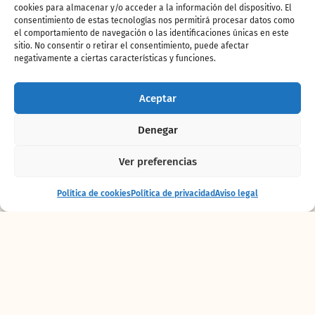
supervivencia.
cookies para almacenar y/o acceder a la información del dispositivo. El
consentimiento de estas tecnologías nos permitirá procesar datos como
el comportamiento de navegación o las identificaciones únicas en este
sitio. No consentir o retirar el consentimiento, puede afectar
En su recorrido por la zona que recrea las
negativamente a ciertas características y funciones.
selvas africanas, las personas que estaban
visitando BIOPARC, muchos de ellos turistas,
Aceptar
han mostrado su alegría al poder contemplar
tan singular celebración. Sin duda, imágenes
Denegar
que no olvidarán y que son un ejemplo del
trabajo desarrollado en los
protocolos de
Ver preferencias
enriquecimiento ambiental del parque para
estimular los instintos de cada especie animal
.
Entrada
Comprar
En estas actuaciones, diariamente se utiliza la
Política de cookies
Política de privacidad
Aviso legal
+ alojamiento
entradas
alimentación como gran incentivo, con sus
olores y sabores; también elementos con
distintas texturas que propicien el juego. Y
para las grandes ocasiones, se incorporan
llamativos objetos que despiertan enorme
interés. Los regalos esconden en su interior
verdaderas “chuches”, alimentos saludables y