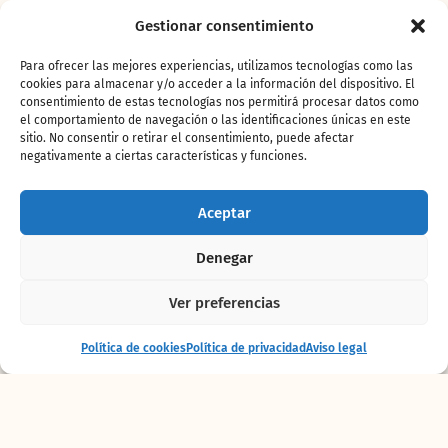
oferta los valencianos tendrán que adquirir
Gestionar consentimiento
las entradas a través de las web o redes
sociales de los Medios colaboradores. Toda la
Para ofrecer las mejores experiencias, utilizamos tecnologías como las
información está disponible en la página
cookies para almacenar y/o acceder a la información del dispositivo. El
www.bioparcvalencia.es
consentimiento de estas tecnologías nos permitirá procesar datos como
el comportamiento de navegación o las identificaciones únicas en este
En apenas 6 años,
Bioparc
Valencia
se ha
sitio. No consentir o retirar el consentimiento, puede afectar
convertido en un
referente internacional de
negativamente a ciertas características y funciones.
ocio medioambiental
gracias, entre otras
cosas, al
novedoso diseño de zoo-inmersión
Aceptar
donde se sumerge al visitante en una cuidada
recreación de hábitats naturales, con el
Denegar
objetivo de sensibilizar sobre la necesidad de
preservar el medio ambiente
. La emoción que
Ver preferencias
se siente al recorrer el parque ha conseguido
que para muchas personas de todas las
Entrada
Comprar
Política de cookies
Política de privacidad
Aviso legal
nacionalidades y edades, sea un lugar de
+ alojamiento
entradas
encuentro, de ocio compartido y
comprometido. Y cada vez más
valencianos
lo
disfrutan en su tiempo libre o para
desconectar de la rutina, gracias al
Pase anual