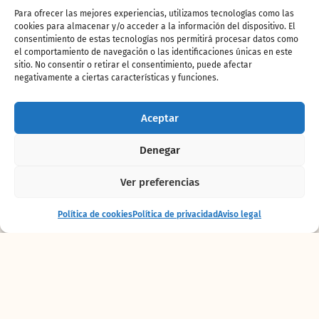
en verano reciben una
alimentación
con un
Para ofrecer las mejores experiencias, utilizamos tecnologías como las
menor aporte calórico. Los herbívoros y
cookies para almacenar y/o acceder a la información del dispositivo. El
omnívoros incrementan su ración de verduras
consentimiento de estas tecnologías nos permitirá procesar datos como
frescas, frutas
y
líquidos
. Además, parte de
el comportamiento de navegación o las identificaciones únicas en este
sitio. No consentir o retirar el consentimiento, puede afectar
esta comida se prepara previamente y se
negativamente a ciertas características y funciones.
congela para suministrarla a los animales a
modo de helados, ya sea de frutas y verduras,
pescado e incluso carne. De esta forma se
Aceptar
consiguen tres objetivos, alimentar al animal,
refrescarle y también realizar lo que
Denegar
técnicamente se denomina “enriquecimiento
ambiental” y que consiste en la realización de
Ver preferencias
actividades especiales para motivar el
entretenimiento de los animales.
Entrada
Comprar
Política de cookies
Política de privacidad
Aviso legal
+ alojamiento
entradas
Una de las acciones más destacadas se trata
de los helados gigantes que se realizan,
principalmente, para los grandes primates.
Estos vistosos helados se reparten por los
espacios exteriores, escondiéndolos y
colgándolos de los árboles lo que permite