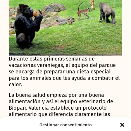
Durante estas primeras semanas de
vacaciones veraniegas, el equipo del parque
se encarga de preparar una dieta especial
para los animales que les ayuda a combatir el
calor.
La buena salud empieza por una buena
alimentación y así el equipo veterinario de
Bioparc Valencia establece un protocolo
alimentario que diferencia claramente las
necesidades de los animales en invierno o en
Gestionar consentimiento
verano. En Bioparc Valencia todas las especies