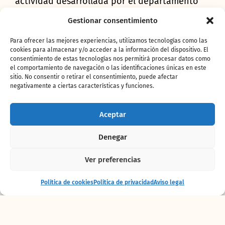
actividad desarrollada por el departamento
de Educación de Bioparc tendrá lugar durante
Gestionar consentimiento
toda la jornada dominical y, en esta ocasión,
se centrará en los grandes humedales
Para ofrecer las mejores experiencias, utilizamos tecnologías como las
africanos, especialmente en el Parque
cookies para almacenar y/o acceder a la información del dispositivo. El
Nacional del Banco de Arguin (Mauritania).
consentimiento de estas tecnologías nos permitirá procesar datos como
el comportamiento de navegación o las identificaciones únicas en este
Valiéndose de un agujero espacio-temporal, el
sitio. No consentir o retirar el consentimiento, puede afectar
personaje “Federico Amboseli”, famoso
negativamente a ciertas características y funciones.
explorador que realizó una ruta por toda
África para describir las especies, ecosistemas
Aceptar
y culturas que encontraba a su paso, ha vuelto
del pasado para hablar sobre los
animales del
Denegar
continente africano
.
El
objetivo
de
Ver preferencias
esta iniciativa
es que
niños y
Entrada
Comprar
Política de cookies
Política de privacidad
Aviso legal
+ alojamiento
entradas
adultos
conozcan los
diferentes