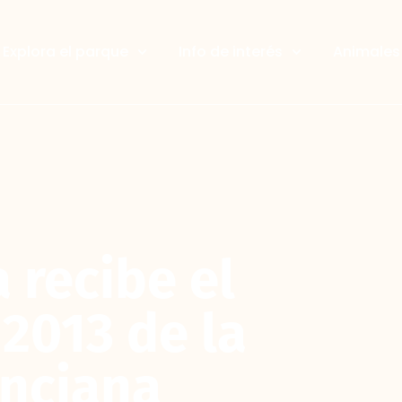
Explora el parque
Info de interés
Animales 
 recibe el
 2013 de la
enciana