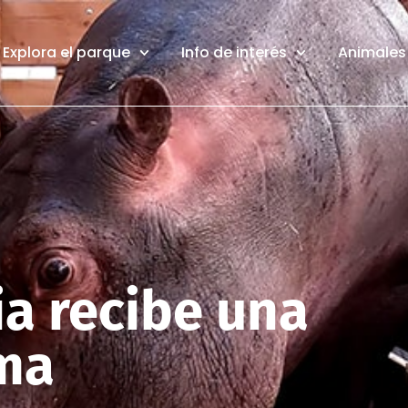
Explora el parque
Info de interés
Animales 
a recibe una
ma