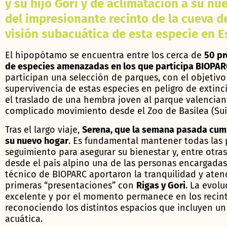
y su hijo Gori y de aclimatación a su nu
del impresionante recinto de la cueva d
visión subacuática de esta especie en E
El hipopótamo se encuentra entre los cerca de
50 pr
de especies amenazadas en los que participa BIOPAR
participan una selección de parques, con el objetivo 
supervivencia de estas especies en peligro de extinc
el traslado de una hembra joven al parque valencian
complicado movimiento desde el Zoo de Basilea (Sui
Tras el largo viaje,
Serena, que la semana pasada cum
su nuevo hogar
. Es fundamental mantener todas las 
seguimiento para asegurar su bienestar y, entre otra
desde el país alpino una de las personas encargadas
técnico de BIOPARC aportaron la tranquilidad y aten
primeras “presentaciones” con
Rigas y Gori
. La evol
excelente y por el momento permanece en los recint
reconociendo los distintos espacios que incluyen un p
acuática.