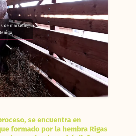
es de marketing
ntenido
 proceso, se encuentra en
que formado por la hembra Rigas