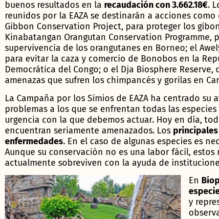
buenos resultados en la
recaudación con 3.662.18€
. 
reunidos por la EAZA se destinarán a acciones como e
Gibbon Conservation Project, para proteger los gibon
Kinabatangan Orangutan Conservation Programme, pa
supervivencia de los orangutanes en Borneo; el Awel
para evitar la caza y comercio de Bonobos en la Rep
Democrática del Congo; o el Dja Biosphere Reserve, d
amenazas que sufren los chimpancés y gorilas en Ca
La Campaña por los Simios de EAZA ha centrado su a
problemas a los que se enfrentan todas las especies 
urgencia con la que debemos actuar. Hoy en día, tod
encuentran seriamente amenazados. Los
principales
enfermedades
. En el caso de algunas especies es n
Aunque su conservación no es una labor fácil, estos
actualmente sobreviven con la ayuda de institucion
En
Biop
especie
y repre
observa