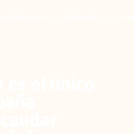
Explora el parque
Info de interés
Animales 
 es el único
spaña
ecaudar