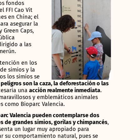
Los fondos
l FFI Cao Vit
es en China; el
ra asegurar la
y Green Caps,
ública
irigido a las
merún.
tención en los
de simios y la
os los simios se
 peligros son la caza, la deforestación o las
ecesaria una
acción realmente inmediata
.
 maravillosos y emblemáticos animales
es como Bioparc Valencia.
arc Valencia pueden contemplarse dos
s de grandes simios, gorilas y chimpancés
,
senta un lugar muy apropiado para
r su comportamiento natural, pues se