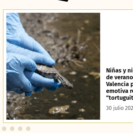
Niñas y n
de veran
Valencia 
emotiva r
“tortugui
30 julio 20