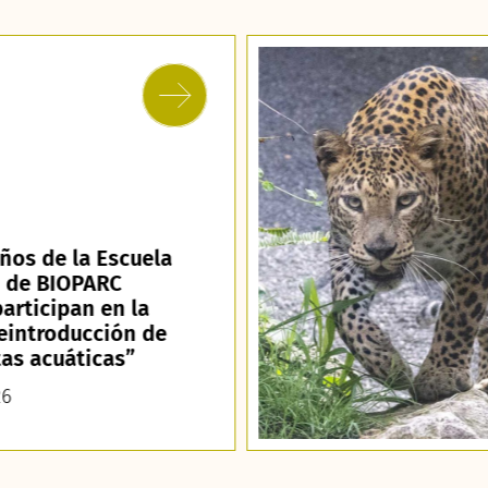
iños de la Escuela
o de BIOPARC
participan en la
eintroducción de
tas acuáticas”
26