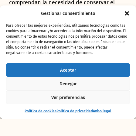
comprendan la necesidad de conservar el
medio ambiente. Y Ford con el desarrollo de
Gestionar consentimiento
una amplia gama de vehículos respetuosos
con el entorno.
Para ofrecer las mejores experiencias, utilizamos tecnologías como las
cookies para almacenar y/o acceder a la información del dispositivo. El
El acto tuvo lugar en el parque donde Octavio
consentimiento de estas tecnologías nos permitirá procesar datos como
Morillas, gerente de distrito, y Manuel Gómez,
el comportamiento de navegación o las identificaciones únicas en este
delegado de la marca en la provincia de
sitio. No consentir o retirar el consentimiento, puede afectar
Valencia acompañados por Luís Ángel
negativamente a ciertas características y funciones.
Martínez, director general de BIOPARC,
pudieron contemplar las nuevas crías nacidas
Aceptar
esta primavera. Al finalizar el recorrido por
“África en Valencia” se realizó la entrega de un
Denegar
Ford Kuga y una Ford Transit Custom que, sin
duda, contribuirán decididamente a realizar
Ver preferencias
las tareas diarias de uno de los mejores
parques de animales del mundo.
Entrada
Comprar
Política de cookies
Política de privacidad
Aviso legal
+ alojamiento
entradas