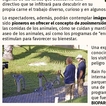
directivo que se infiltrará para descubrir en su
propia carne el trabajo diverso, curioso y en algun
Lo espectadores, además, podrán contemplar
imágen
sido
pioneros en ofrecer el concepto de
zooinmersió
las comidas de los animales, cómo se cuidan y manti
aseo de los animales, así como los programas de “en
estimulan para favorecer su bienestar.
Una exp
conocim
los vis
peligro
Rain Fo
interna
parques
una de 
progra
que fue
BIOPARC