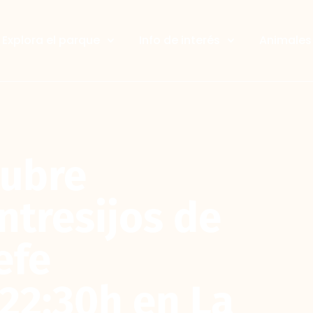
Explora el parque
Info de interés
Animales 
cubre
ntresijos de
efe
s 22:30h en La