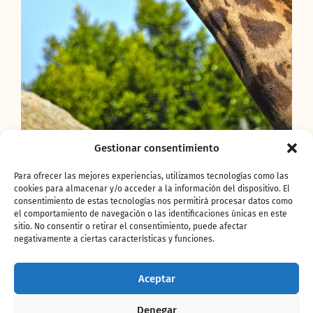
Gestionar consentimiento
Día Mundial de la
Para ofrecer las mejores experiencias, utilizamos tecnologías como las
Jirafa.
cookies para almacenar y/o acceder a la información del dispositivo. El
consentimiento de estas tecnologías nos permitirá procesar datos como
el comportamiento de navegación o las identificaciones únicas en este
sitio. No consentir o retirar el consentimiento, puede afectar
Las jirafas se enfrentan a
dos amenazas
negativamente a ciertas características y funciones.
principales: la expansión de ciudades y
pueblos en su hábitat y la caza furtiva
. Incluida
como Vulnerable en la Lista Roja de Especies
Aceptar
Amenazadas de la UICN (Unión Internacional
para la Conservación de la Naturaleza), su
Denegar