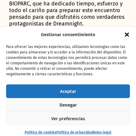
BIOPARC, que ha dedicado tiempo, esfuerzo y
todo el cariño para preparar este encuentro
pensado para que disfrutéis como verdaderos
protagonistas de Dreamnight.
Dreamnight es mucho más que un evento. Es
Gestionar consentimiento
una oportunidad para recordar el poder de la
Para ofrecer las mejores experiencias, utilizamos tecnologías como las
colaboración, la solidaridad y la empatía. Es la
cookies para almacenar y/o acceder a la información del dispositivo. El
demostración de que, cuando personas y
consentimiento de estas tecnologías nos permitirá procesar datos como
organizaciones unen su empeño por una
el comportamiento de navegación o las identificaciones únicas en este
causa común, pueden crear recuerdos
sitio. No consentir o retirar el consentimiento, puede afectar
imborrables y ofrecer instantes de felicidad
negativamente a ciertas características y funciones.
que permanecen mucho tiempo después.
Aceptar
Esperamos que hayáis disfrutado de esta
Dreamnight y que en la memoria quede la
Denegar
imagen más bonita de BIOPARC Valencia.
Desde BIOPARC Valencia queremos agradecer
Ver preferencias
profundamente a empresas proveedoras de
restauración, tienda y otros servicios,
Entrada
Comprar
Política de cookies
Política de privacidad
Aviso legal
+ alojamiento
entradas