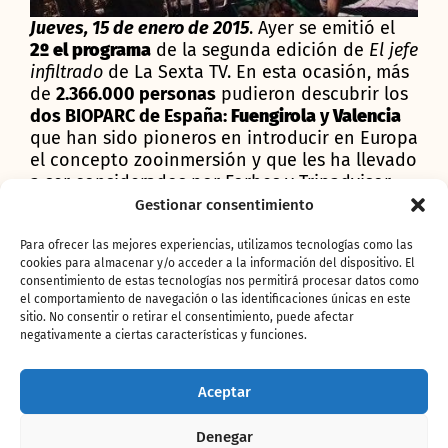
Jueves, 15 de enero de 2015
. Ayer se emitió el
2º el programa
de la segunda edición de
El jefe
infiltrado
de La Sexta TV. En esta ocasión, más
de
2.366.000 personas
pudieron descubrir los
dos BIOPARC de España:
Fuengirola
y
Valencia
que han sido pioneros en introducir en Europa
el concepto zooinmersión y que les ha llevado
a ser considerados por Forbes y Tripadvisor
como
uno de los 10 mejores parques de
Gestionar consentimiento
animales
del mundo.
Para ofrecer las mejores experiencias, utilizamos tecnologías como las
cookies para almacenar y/o acceder a la información del dispositivo. El
consentimiento de estas tecnologías nos permitirá procesar datos como
el comportamiento de navegación o las identificaciones únicas en este
sitio. No consentir o retirar el consentimiento, puede afectar
En cuanto a las redes
negativamente a ciertas características y funciones.
sociales el hastgag
#eljefeBioparc
fue
Aceptar
trending topic
de
Twitter en España
Denegar
con
más de 1.200