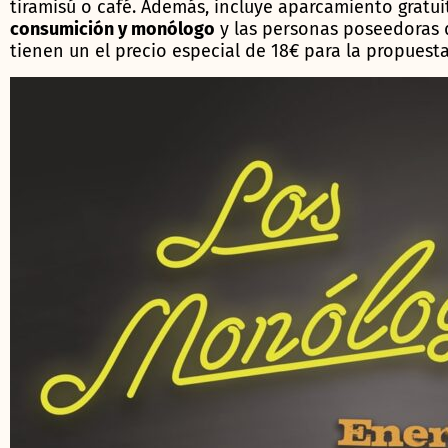
tiramisú o café. Además, incluye aparcamiento gratu
consumición y monólogo
y las personas poseedoras d
tienen un el precio especial de 18€ para la propuest