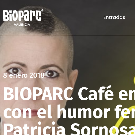
Entradas
8 enero 2018
BIOPARC Café e
con el humor fe
Patricia Sornos