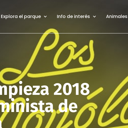
Explora el parque
Info de interés
Animales 
mpieza 2018
minista de
a