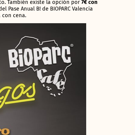
ito. También existe la opción por
7€ con
el Pase Anual B! de BIOPARC Valencia
a con cena.