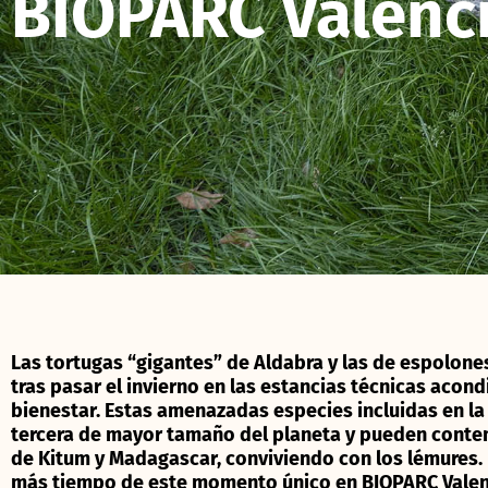
BIOPARC Valenc
Las tortugas “gigantes” de Aldabra y las de espolones
tras pasar el invierno en las estancias técnicas aco
bienestar. Estas amenazadas especies incluidas en la 
tercera de mayor tamaño del planeta y pueden contem
de Kitum y Madagascar, conviviendo con los lémures. E
más tiempo de este momento único en BIOPARC Valenci