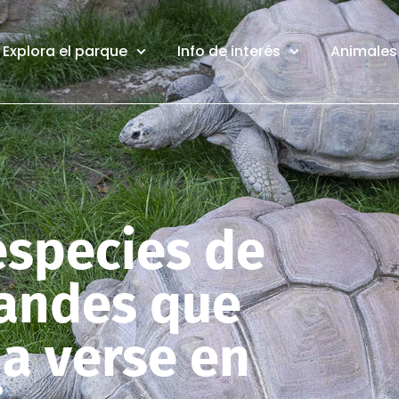
Explora el parque
Info de interés
Animales 
especies de
randes que
 a verse en