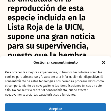
reproducción de esta
especie incluida en la
Lista Roja de la UICN,
supone una gran noticia
para su supervivencia,
puesto que la hembra,
Kwanza, ya se encuentra
Gestionar consentimiento
en el 11º mes de preñez.
Para ofrecer las mejores experiencias, utilizamos tecnologías como las
cookies para almacenar y/o acceder a la información del dispositivo. El
consentimiento de estas tecnologías nos permitirá procesar datos como
La dificultad en la reproducción de esta
el comportamiento de navegación o las identificaciones únicas en este
emblemática especie ha quedado constatada
sitio. No consentir o retirar el consentimiento, puede afectar
negativamente a ciertas características y funciones.
y solo gracias a la colaboración internacional,
la tenacidad de todo el equipo técnico y la
aplicación de criterios científicos se ha
Aceptar