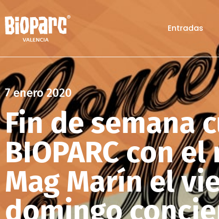
Entradas
7 enero 2020
Fin de semana c
BIOPARC con el
Mag Marín el vie
domingo concier