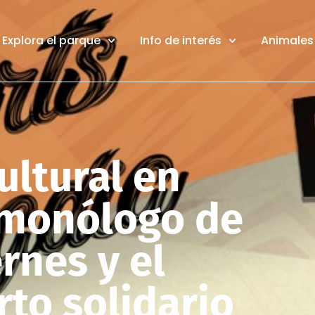
Explora el parque
Info de interés
Animales 
ultural en
 monólogo de
rnes y el
to solidario