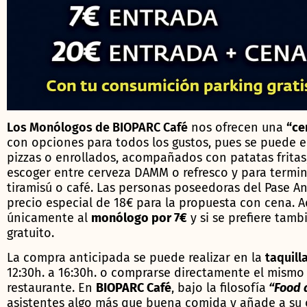
Los Monólogos de BIOPARC Café
nos ofrecen una
“ce
con opciones para todos los gustos, pues se puede e
pizzas o enrollados, acompañados con patatas fritas
escoger entre cerveza DAMM o refresco y para termin
tiramisú o café. Las personas poseedoras del Pase An
precio especial de 18€ para la propuesta con cena. A
únicamente al
monólogo por 7€
y si se prefiere tam
gratuito.
La compra anticipada se puede realizar en la
taquilla
12:30h. a 16:30h. o comprarse directamente el mismo v
restaurante. En
BIOPARC Café
, bajo la filosofía
“Food 
asistentes algo más que buena comida y añade a su