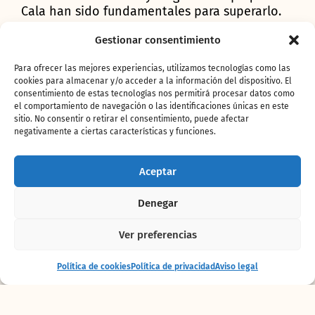
Cala han sido fundamentales para superarlo.
Gestionar consentimiento
Para ofrecer las mejores experiencias, utilizamos tecnologías como las
cookies para almacenar y/o acceder a la información del dispositivo. El
consentimiento de estas tecnologías nos permitirá procesar datos como
Haz clic para aceptar cookies de marketing
el comportamiento de navegación o las identificaciones únicas en este
y permitir este contenido
sitio. No consentir o retirar el consentimiento, puede afectar
negativamente a ciertas características y funciones.
Aceptar
En marzo, el esperado
segundo parto de una
Denegar
de las elefantas
trajo al mundo a Malik, que ya
es inseparable de su “hermana” de dos años
Ver preferencias
Makena y representan el mejor ejemplo del
éxito de los programas de conservación de
Entrada
Comprar
Política de cookies
Política de privacidad
Aviso legal
+ alojamiento
entradas
especies amenazadas en los que participa
BIOPARC. La cría controlada con criterios
científicos es vital para garantizar la