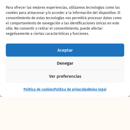
Para ofrecer las mejores experiencias, utilizamos tecnologías como las
cookies para almacenar y/o acceder a la información del dispositivo. El
Este mes los visitantes de
BIOPARC Valencia
consentimiento de estas tecnologías nos permitirá procesar datos como
el comportamiento de navegación o las identificaciones únicas en este
pueden disfrutar de
11 horas
ininterrumpidas
sitio. No consentir o retirar el consentimiento, puede afectar
de escenas y actividades en los
bellos
negativamente a ciertas características y funciones.
ecosistemas africanos
, ya que el parque abre
de 10h a 21h hasta el 23 de agosto, y a partir
Aceptar
del día 24 hasta las 20 h., ajustando su horario
a la luz del día.
Denegar
Imágenes curiosas que llaman la atención del
público en su recorrido durante toda la
Ver preferencias
jornada. Actividades como los
enriquecimientos ambientales
de los animales
Entrada
Comprar
Política de cookies
Política de privacidad
Aviso legal
+ alojamiento
entradas
y conversaciones con los cuidadores
ocupan
de 12:30 a 13:30h. La exhibición educativa “El
ciclo de la vida” a las 14 y a las 18h.,
comer
observando la Sabana
y a sus habitantes, los
bonitos atardeceres… son alguna de las
experiencias inolvidables que ofrece BIOPARC
.